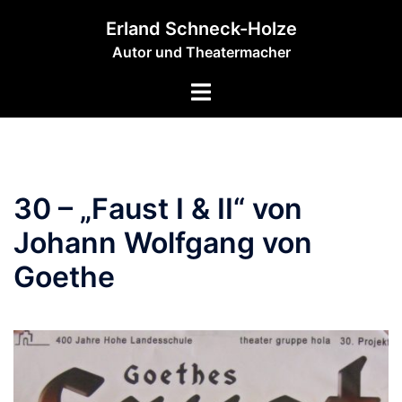
Zum
Erland Schneck-Holze
Inhalt
Autor und Theatermacher
springen
Menü
umschalten
30 – „Faust I & II“ von
Johann Wolfgang von
Goethe