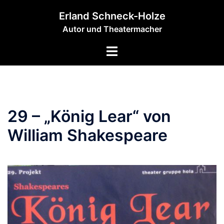
Zum
Erland Schneck-Holze
Inhalt
Autor und Theatermacher
springen
Menü
umschalten
29 – „König Lear“ von
William Shakespeare