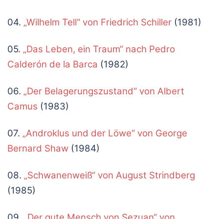
04.
„Wilhelm Tell“ von Friedrich Schiller
(1981)
05.
„Das Leben, ein Traum“ nach Pedro
Calderón de la Barca
(1982)
06.
„Der Belagerungszustand“ von Albert
Camus
(1983)
07.
„Androklus und der Löwe“ von George
Bernard Shaw
(1984)
08.
„Schwanenweiß“ von August Strindberg
(1985)
09.
„Der gute Mensch von Sezuan“ von