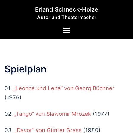
Zum
Erland Schneck-Holze
Inhalt
Autor und Theatermacher
springen
Menü
umschalten
Spielplan
01.
„Leonce und Lena“ von Georg Büchner
(1976)
02.
„Tango“ von Sławomir Mrożek
(1977)
03.
„Davor“ von Günter Grass
(1980)