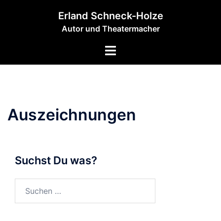
Zum
Erland Schneck-Holze
Inhalt
Autor und Theatermacher
springen
Menü
umschalten
Auszeichnungen
Suchst Du was?
Suchen
nach: