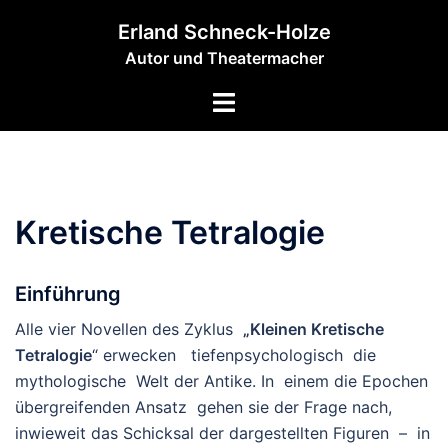
Zum
Erland Schneck-Holze
Inhalt
Autor und Theatermacher
springen
Menü
umschalten
Kretische Tetralogie
Einführung
Alle vier Novellen des Zyklus
„Kleinen Kretische
Tetralogie
“ erwecken tiefenpsychologisch die
mythologische Welt der Antike. In einem die Epochen
übergreifenden Ansatz gehen sie der Frage nach,
inwieweit das Schicksal der dargestellten Figuren – in