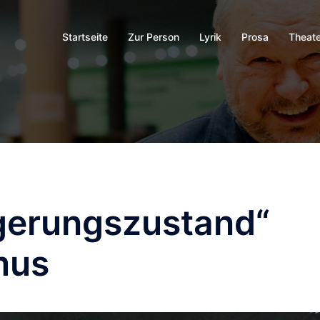
Startseite
Zur Person
Lyrik
Prosa
Theate
agerungszustand“
mus