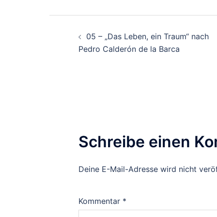
Beitrags-
05 – „Das Leben, ein Traum“ nach
Navigation
Pedro Calderón de la Barca
Schreibe einen K
Deine E-Mail-Adresse wird nicht veröf
Kommentar
*