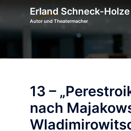
Zum
Erland Schneck-Holze
Inhalt
springen
Autor und Theatermacher
13 – „Perestro
nach Majakows
Wladimirowits