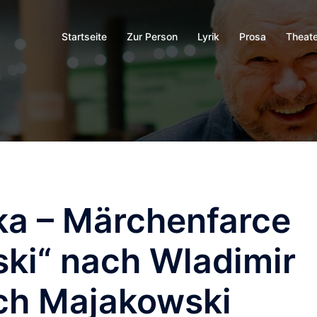
Startseite
Zur Person
Lyrik
Prosa
Theate
ika – Märchenfarce
ki“ nach Wladimir
ch Majakowski