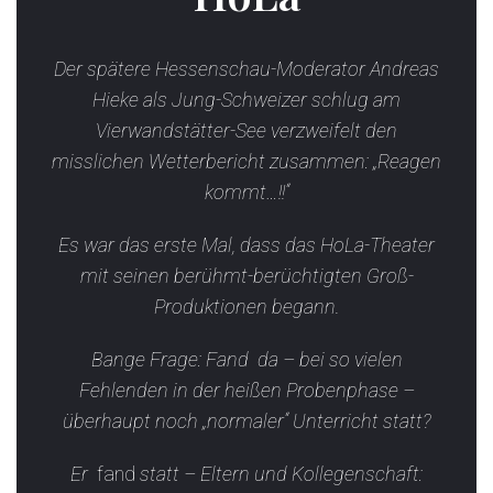
Der spätere Hessenschau-Moderator Andreas
Hieke als Jung-Schweizer schlug am
Vierwandstätter-See verzweifelt den
misslichen Wetterbericht zusammen: „Reagen
kommt…!!“
Es war das erste Mal, dass das HoLa-Theater
mit seinen berühmt-berüchtigten Groß-
Produktionen begann.
Bange Frage: Fand da – bei so vielen
Fehlenden in der heißen Probenphase –
überhaupt noch „normaler“ Unterricht statt?
Er
fand
statt – Eltern und Kollegenschaft: