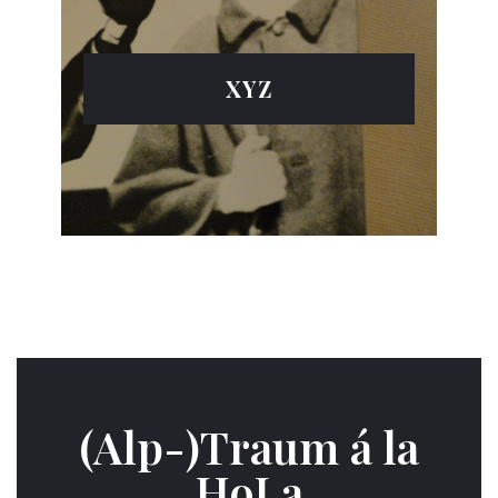
XYZ
(Alp-)Traum á la
HoLa