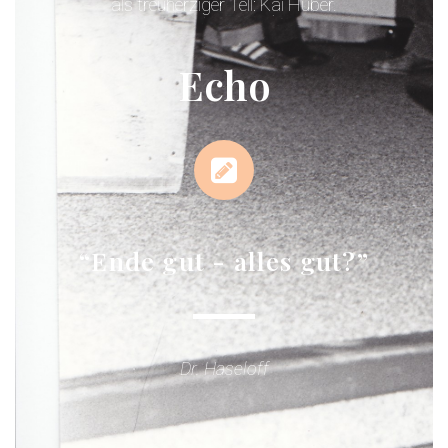
als treuherziger Tell: Kai Huber.
Echo
“Ende gut - alles gut?”
Dr. Haseloff