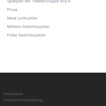
Spielplan der TheaterGruppe HOLA
Prosa
Neue Lyrikzyklen
Mittlere Gedichtszyklen
Frühe Gedichtszyklen
Impressum
Datenschutzerklärung