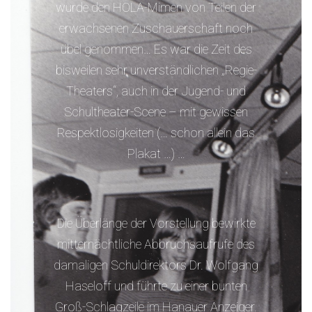
wurde den HOLA-Mimen von Teilen der
erwachsenen Zuschauerschaft noch
übel genommen… Es war die Zeit des
bisweilen sehr unverständlichen „Regie-
Theaters“, auch in der Jugend- und
Schultheater-Scene – mit gewissen
Respektlosigkeiten (… schon allein das
Plakat …) …
Die Überlänge der Vorstellung bewirkte
mitternächtliche Abbruchsaufrufe des
damaligen Schuldirektors Dr. Wolfgang
Haseloff und führte zu einer bunten
Groß-Schlagzeile im Hanauer Anzeiger.