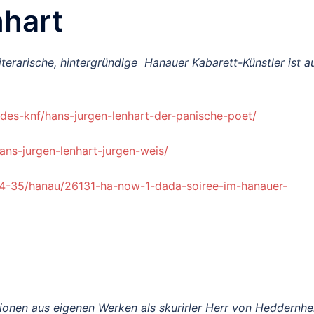
hart
iterarische, hintergründige Hanauer Kabarett-Künstler ist a
-des-knf/hans-jurgen-lenhart-der-panische-poet/
ns-jurgen-lenhart-jurgen-weis/
04-35/hanau/26131-ha-now-1-dada-soiree-im-hanauer-
ationen aus eigenen Werken als skurirler Herr von Heddernh