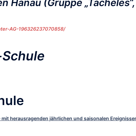
en Hanau
(Gruppe „Tacheles“,
ater-AG-196326237070858/
-Schule
hule
it herausragenden jährlichen und saisonalen Ereignisse