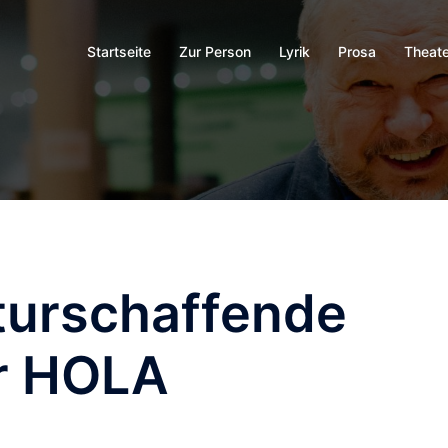
Startseite
Zur Person
Lyrik
Prosa
Theate
turschaffende
r HOLA