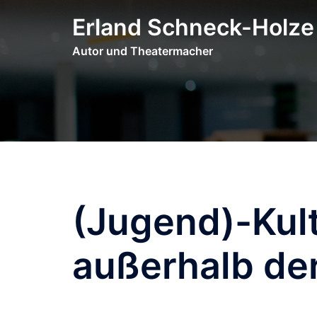
Zum
Erland Schneck-Holze
Inhalt
springen
Autor und Theatermacher
(Jugend)-Kul
außerhalb de