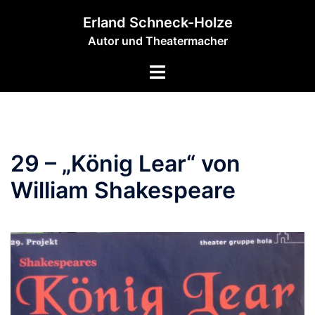
Zum
Erland Schneck-Holze
Inhalt
Autor und Theatermacher
springen
Menü
umschalten
29 – „König Lear“ von
William Shakespeare