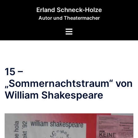
Zum
Erland Schneck-Holze
Inhalt
Autor und Theatermacher
springen
Menü
umschalten
15 –
„Sommernachtstraum“ von
William Shakespeare