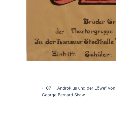
Beitrags-
07 – „Androklus und der Löwe“ von
Navigation
George Bernard Shaw